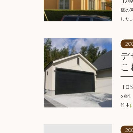
【刈
様の
した
20
デ
こ
【日
の間
竹本
20