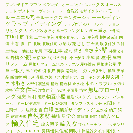
ベルックス
フレンチドア
プラン
ベランダ、オーニング
ホームス
モニエ
テッド
ポスト
マーヴィン
ミーレ、食洗器
モザイクタイル
モニエル瓦
モールディン
ル
モルテックス
モンタージュ
ラップサイディング
グ
ラップｻｲﾃﾞｨﾝｸﾞ
リノベーション
リビング
三重県
リビング吹き抜け
ルーフィング
レンガ
上棟式
下地
中庭
予算
二世帯住宅
住友不動産ホーム
住宅瑕疵担保保証
内
出窓
収納はしご
装
勝手口
北欧
北欧住宅
収納
台風
吹き付け
吹付
外壁
基礎工事
塗り替え
増築
土地探し
地鎮祭
地震
外壁タイ
外観
屋根
外構
小屋裏
屋根
ル
天窓
家づくりの流れ
小上がり
リフォーム
平
屋根リフォーム水のトラブル
屋根塗装
屋根裏部屋
屋
平板瓦
引き戸
床の補修
御浜
急勾配
手洗い
掃き出し
換気
支給
木製玄関ド
品
断熱材
明るさ
暴風
木製ドア
木製ドア、コーキング
木製窓
ア
水のトラブル
木部保護塗料
構造
構造材
止水栓
水切り
注文住宅
無垢フローリ
水栓
注文住宅 36坪
洗面器
浴室
ング
物置小屋
煙突
照明
熊野
猫足バスタブ、モルタル、バスル
玄関ドア
ーム、ミーレ洗濯機、ミーレ乾燥機、タンブラスイッチ
白蟻
窯業系サイディング
網
玄関ポーチ
珪藻土
畳
立水栓
納戸
自然素材
見学会
輸入クロ
戸
補強
耐震等級
賃貸併用住宅
輸入住宅
輸入窓
ス
輸入照明
造作キッチン、キッチンリ
階段下
長期優良住宅
フォーム、ＩＮＡＸ
間取り
陶磁器タイル