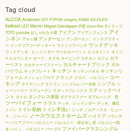
Tag cloud
ALCOA
Andersen
DIY
FYPON
integrity
KABA
KICHLER
kwikset
Marvin
LED
Milgard
Oakridgepro
R壁
stuco-flex
Sトラップ
アイ
アイアン
TOTO
youtube
おしゃれな小屋
アイアンフェンス
シネン
アンダーセン
アルミ樋
アンダーセン、インテグリティ
ウッドデッキ
ー
インテリアコーディネート
ウインドウベンチ
ウッドデッキ、レッドシダー
ウールカーペット
エコポイント
オリジ
カラ
ナルカウンター
オーク、オスモ
オーニング
カチオン
カフェ
カルチャードブリック
ーベスト
ガル
カルチャードストーン
キッチン
バリウム
キッチンリ
キックプレート
キッチンパネル
コー
フォーム
クラック
クッションフロア
クロス、バルコニー
キング
シンプル
サイディング
サドリン
シングルレバー水栓
ジ
スティックペイ
ューンベリー
スウェーデン
スタッコフレックス
ント
タンクレス便器
タイル
ダグラスファー
ダブルハング、窓
ツーバイフォー
テラス
デッキ、レッドシダー
デッキ、煉瓦
トイレ収納
トイレ手洗い
トイレ
ニッチ
ノルディスカ・ヒュー
ノースウエストホームズ
ハイドア
ス・ジャパン
バランサ
ー
バリアフリー
バルコニー
バルコニー、掃き出し窓
バルコニー防
ファイバーグラスシングル
水
パイン、バルコニー
パーゴラ