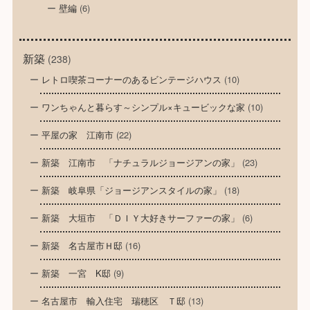
壁編
(6)
新築
(238)
レトロ喫茶コーナーのあるビンテージハウス
(10)
ワンちゃんと暮らす～シンプル×キュービックな家
(10)
平屋の家 江南市
(22)
新築 江南市 「ナチュラルジョージアンの家」
(23)
新築 岐阜県「ジョージアンスタイルの家」
(18)
新築 大垣市 「ＤＩＹ大好きサーファーの家」
(6)
新築 名古屋市Ｈ邸
(16)
新築 一宮 K邸
(9)
名古屋市 輸入住宅 瑞穂区 Ｔ邸
(13)