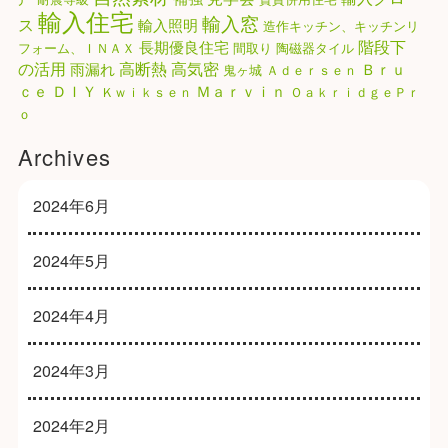
輸入住宅
輸入窓
ス
輸入照明
造作キッチン、キッチンリ
階段下
長期優良住宅
フォーム、ＩＮＡＸ
間取り
陶磁器タイル
高気密
の活用
高断熱
雨漏れ
Ｂｒｕ
鬼ヶ城
Ａｄｅｒｓｅｎ
ｃｅ
ＤＩＹ
Ｍａｒｖｉｎ
Ｋｗｉｋｓｅｎ
ＯａｋｒｉｄｇｅＰｒ
ｏ
Archives
2024年6月
2024年5月
2024年4月
2024年3月
2024年2月