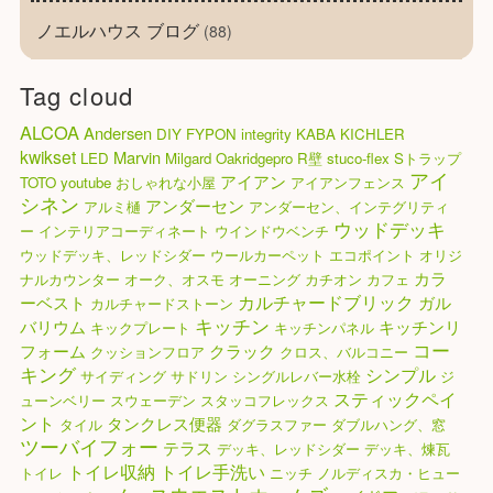
ノエルハウス ブログ
(88)
Tag cloud
ALCOA
Andersen
DIY
FYPON
integrity
KABA
KICHLER
kwikset
Marvin
LED
Milgard
Oakridgepro
R壁
stuco-flex
Sトラップ
アイ
アイアン
TOTO
youtube
おしゃれな小屋
アイアンフェンス
シネン
アンダーセン
アルミ樋
アンダーセン、インテグリティ
ウッドデッキ
ー
インテリアコーディネート
ウインドウベンチ
ウッドデッキ、レッドシダー
ウールカーペット
エコポイント
オリジ
カラ
ナルカウンター
オーク、オスモ
オーニング
カチオン
カフェ
カルチャードブリック
ーベスト
ガル
カルチャードストーン
キッチン
バリウム
キッチンリ
キックプレート
キッチンパネル
コー
フォーム
クラック
クッションフロア
クロス、バルコニー
キング
シンプル
サイディング
サドリン
シングルレバー水栓
ジ
スティックペイ
ューンベリー
スウェーデン
スタッコフレックス
ント
タンクレス便器
タイル
ダグラスファー
ダブルハング、窓
ツーバイフォー
テラス
デッキ、レッドシダー
デッキ、煉瓦
トイレ収納
トイレ手洗い
トイレ
ニッチ
ノルディスカ・ヒュー