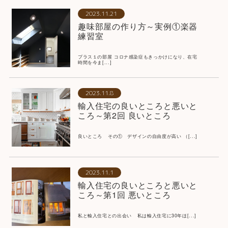
2023.11.21
趣味部屋の作り方～実例①楽器
練習室
プラス１の部屋 コロナ感染症もきっかけになり、在宅
時間を今ま[...]
2023.11.8
輸入住宅の良いところと悪いと
ころ～第2回 良いところ
良いところ その① デザインの自由度が高い （[...]
2023.11.1
輸入住宅の良いところと悪いと
ころ～第1回 悪いところ
私と輸入住宅との出会い 私は輸入住宅に30年ほ[...]