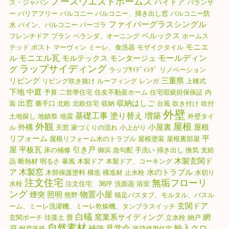
ノースウエストホームズ
ハイドア
ス・ジャパン
バランサ
ー
バリアフリー
バルコニー
バルコニー、掃き出し窓
バルコニー防
ファイバーグラスシングル
水
パイン、バルコニー
パーゴラ
ベルックス
フレンチドア
プラン
ベランダ、オーニング
ホームス
モニエ
テッド
ポスト
マーヴィン
ミーレ、食洗器
モザイクタイル
モニエル瓦
モールディン
ル
モルテックス
モンタージュ
ラップサイディング
グ
ラップｻｲﾃﾞｨﾝｸﾞ
リノベーション
リビング
三重県
リビング吹き抜け
ルーフィング
レンガ
上棟式
下地
中庭
予算
二世帯住宅
住友不動産ホーム
住宅瑕疵担保保証
内
出窓
収納はしご
装
勝手口
北欧
北欧住宅
収納
台風
吹き付け
吹付
外壁
基礎工事
塗り替え
増築
土地探し
地鎮祭
地震
外壁タイ
外観
屋根
外構
小屋裏
屋根
ル
天窓
家づくりの流れ
小上がり
リフォーム
平
屋根リフォーム水のトラブル
屋根塗装
屋根裏部屋
屋
平板瓦
引き戸
床の補修
御浜
急勾配
手洗い
掃き出し
換気
支給
木製玄関ド
品
断熱材
明るさ
暴風
木製ドア
木製ドア、コーキング
木製窓
ア
水のトラブル
木部保護塗料
構造
構造材
止水栓
水切り
注文住宅
無垢フローリ
水栓
注文住宅 36坪
洗面器
浴室
ング
物置小屋
煙突
照明
熊野
猫足バスタブ、モルタル、バスル
玄関ドア
ーム、ミーレ洗濯機、ミーレ乾燥機、タンブラスイッチ
白蟻
窯業系サイディング
網
玄関ポーチ
珪藻土
畳
立水栓
納戸
自然素材
見学会
輸入クロ
戸
補強
耐震等級
賃貸併用住宅