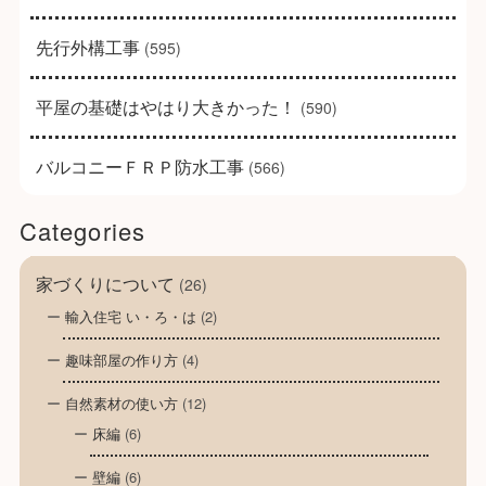
先行外構工事
(595)
平屋の基礎はやはり大きかった！
(590)
バルコニーＦＲＰ防水工事
(566)
Categories
家づくりについて
(26)
輸入住宅 い・ろ・は
(2)
趣味部屋の作り方
(4)
自然素材の使い方
(12)
床編
(6)
壁編
(6)