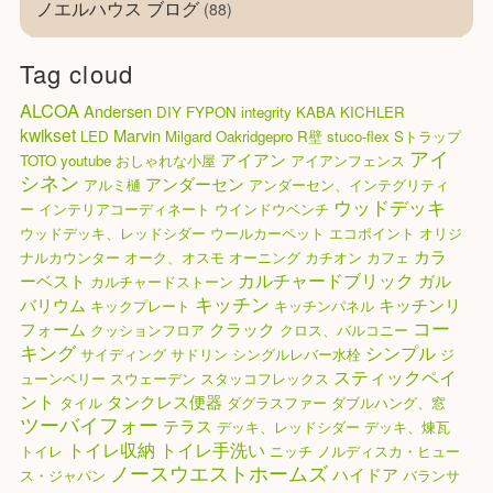
ノエルハウス ブログ
(88)
Tag cloud
ALCOA
Andersen
DIY
FYPON
integrity
KABA
KICHLER
kwikset
Marvin
LED
Milgard
Oakridgepro
R壁
stuco-flex
Sトラップ
アイ
アイアン
TOTO
youtube
おしゃれな小屋
アイアンフェンス
シネン
アンダーセン
アルミ樋
アンダーセン、インテグリティ
ウッドデッキ
ー
インテリアコーディネート
ウインドウベンチ
ウッドデッキ、レッドシダー
ウールカーペット
エコポイント
オリジ
カラ
ナルカウンター
オーク、オスモ
オーニング
カチオン
カフェ
カルチャードブリック
ーベスト
ガル
カルチャードストーン
キッチン
バリウム
キッチンリ
キックプレート
キッチンパネル
コー
フォーム
クラック
クッションフロア
クロス、バルコニー
キング
シンプル
サイディング
サドリン
シングルレバー水栓
ジ
スティックペイ
ューンベリー
スウェーデン
スタッコフレックス
ント
タンクレス便器
タイル
ダグラスファー
ダブルハング、窓
ツーバイフォー
テラス
デッキ、レッドシダー
デッキ、煉瓦
トイレ収納
トイレ手洗い
トイレ
ニッチ
ノルディスカ・ヒュー
ノースウエストホームズ
ハイドア
ス・ジャパン
バランサ