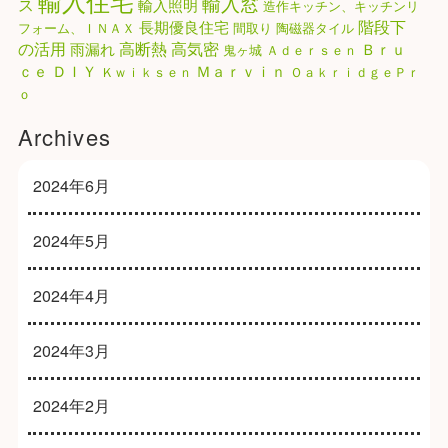
輸入住宅
輸入窓
ス
輸入照明
造作キッチン、キッチンリ
階段下
長期優良住宅
フォーム、ＩＮＡＸ
間取り
陶磁器タイル
高気密
の活用
高断熱
雨漏れ
Ｂｒｕ
鬼ヶ城
Ａｄｅｒｓｅｎ
ｃｅ
ＤＩＹ
Ｍａｒｖｉｎ
Ｋｗｉｋｓｅｎ
ＯａｋｒｉｄｇｅＰｒ
ｏ
Archives
2024年6月
2024年5月
2024年4月
2024年3月
2024年2月