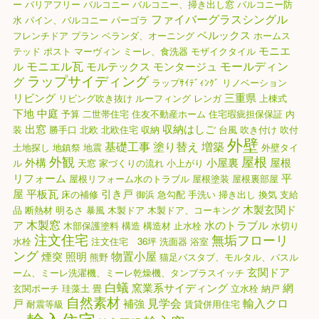
ー
バリアフリー
バルコニー
バルコニー、掃き出し窓
バルコニー防
ファイバーグラスシングル
水
パイン、バルコニー
パーゴラ
ベルックス
フレンチドア
プラン
ベランダ、オーニング
ホームス
モニエ
テッド
ポスト
マーヴィン
ミーレ、食洗器
モザイクタイル
モニエル瓦
モールディン
ル
モルテックス
モンタージュ
ラップサイディング
グ
ラップｻｲﾃﾞｨﾝｸﾞ
リノベーション
リビング
三重県
リビング吹き抜け
ルーフィング
レンガ
上棟式
下地
中庭
予算
二世帯住宅
住友不動産ホーム
住宅瑕疵担保保証
内
出窓
収納はしご
装
勝手口
北欧
北欧住宅
収納
台風
吹き付け
吹付
外壁
基礎工事
塗り替え
増築
土地探し
地鎮祭
地震
外壁タイ
外観
屋根
外構
小屋裏
屋根
ル
天窓
家づくりの流れ
小上がり
リフォーム
平
屋根リフォーム水のトラブル
屋根塗装
屋根裏部屋
屋
平板瓦
引き戸
床の補修
御浜
急勾配
手洗い
掃き出し
換気
支給
木製玄関ド
品
断熱材
明るさ
暴風
木製ドア
木製ドア、コーキング
木製窓
ア
水のトラブル
木部保護塗料
構造
構造材
止水栓
水切り
注文住宅
無垢フローリ
水栓
注文住宅 36坪
洗面器
浴室
ング
物置小屋
煙突
照明
熊野
猫足バスタブ、モルタル、バスル
玄関ドア
ーム、ミーレ洗濯機、ミーレ乾燥機、タンブラスイッチ
白蟻
窯業系サイディング
網
玄関ポーチ
珪藻土
畳
立水栓
納戸
自然素材
見学会
輸入クロ
戸
補強
耐震等級
賃貸併用住宅