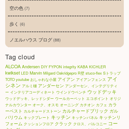
空の色
(7)
歩く
(6)
ノエルハウス ブログ
(88)
Tag cloud
ALCOA
Andersen
DIY
FYPON
integrity
KABA
KICHLER
kwikset
Marvin
LED
Milgard
Oakridgepro
R壁
stuco-flex
Sトラップ
アイ
アイアン
TOTO
youtube
おしゃれな小屋
アイアンフェンス
シネン
アンダーセン
アルミ樋
アンダーセン、インテグリティ
ウッドデッキ
ー
インテリアコーディネート
ウインドウベンチ
ウッドデッキ、レッドシダー
ウールカーペット
エコポイント
オリジ
カラ
ナルカウンター
オーク、オスモ
オーニング
カチオン
カフェ
カルチャードブリック
ーベスト
ガル
カルチャードストーン
キッチン
バリウム
キッチンリ
キックプレート
キッチンパネル
コー
フォーム
クラック
クッションフロア
クロス、バルコニー