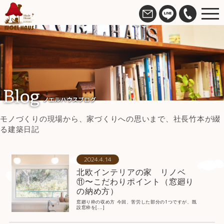
モノづくりの現場から、家づくりへの思いまで、社長竹本が綴
る建築日記
2024.4.14
北欧インテリアの家 リノベ
⑪〜こだわりポイント（窓廻り
の納め方）
窓廻り枠の収め方 今回、苦労した部分の1つですが、既
設窓枠を[...]