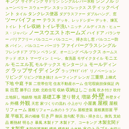
キング
シンプル
サイディング
サドリン
シングルレバー水栓
ジ
スティックペイ
ューンベリー
スウェーデン
スタッコフレックス
ント
タンクレス便器
タイル
ダグラスファー
ダブルハング、窓
ツーバイフォー
テラス
デッキ、レッドシダー
デッキ、煉瓦
トイレ収納
トイレ手洗い
トイレ
ニッチ
ノルディスカ・ヒュー
ノースウエストホームズ
ハイドア
ス・ジャパン
バランサ
ー
バリアフリー
バルコニー
バルコニー、掃き出し窓
バルコニー防
ファイバーグラスシングル
水
パイン、バルコニー
パーゴラ
ベルックス
フレンチドア
プラン
ベランダ、オーニング
ホームス
モニエ
テッド
ポスト
マーヴィン
ミーレ、食洗器
モザイクタイル
モニエル瓦
モールディン
ル
モルテックス
モンタージュ
ラップサイディング
グ
ラップｻｲﾃﾞｨﾝｸﾞ
リノベーション
リビング
三重県
リビング吹き抜け
ルーフィング
レンガ
上棟式
下地
中庭
予算
二世帯住宅
住友不動産ホーム
住宅瑕疵担保保証
内
出窓
収納はしご
装
勝手口
北欧
北欧住宅
収納
台風
吹き付け
吹付
外壁
基礎工事
塗り替え
増築
土地探し
地鎮祭
地震
外壁タイ
外観
屋根
外構
小屋裏
屋根
ル
天窓
家づくりの流れ
小上がり
リフォーム
平
屋根リフォーム水のトラブル
屋根塗装
屋根裏部屋
屋
平板瓦
引き戸
床の補修
御浜
急勾配
手洗い
掃き出し
換気
支給
木製玄関ド
品
断熱材
明るさ
暴風
木製ドア
木製ドア、コーキング
木製窓
ア
水のトラブル
木部保護塗料
構造
構造材
止水栓
水切り