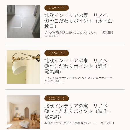
2024.4.11
北欧インテリアの家 リノベ
⑩〜こだわりポイント（床下点
検口）
ブログが3週間以上空いてしまいました～。 一応1週間
に1回と[...]
2024.3.19
北欧インテリアの家 リノベ
⑨〜こだわりポイント（造作・
電気編）
リビングのカーテンボックス リビングのカーテンボッ
クスは工事[...]
2024.3.15
北欧インテリアの家 リノベ
⑧〜こだわりポイント（造作・
電気編）
本日はこだわりポイントの続きから・・・ リビン[...]