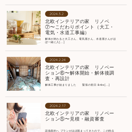
2024.3.2
北欧インテリアの家 リノベ
⑦〜こだわりポイント（大工・
電気・水道工事編）
解体が終わると大工さん、電気屋さん、水道屋さんがほ
ぼ一緒に入[...]
2024.2.24
北欧インテリアの家 リノベー
ション⑥〜解体開始・解体後調
査・再設計
解体工事が始まりました 緊張の初日 &nbs[...]
2024.2.17
北欧インテリアの家 リノベー
ション⑤〜見積・融資審査
請負契約へ プランがほぼ固まってきたので、この時点