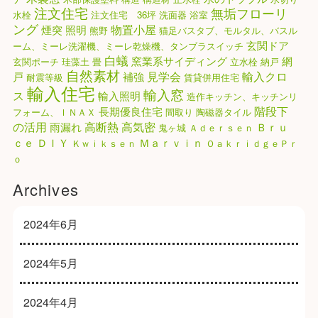
注文住宅
無垢フローリ
水栓
注文住宅 36坪
洗面器
浴室
ング
物置小屋
煙突
照明
熊野
猫足バスタブ、モルタル、バスル
玄関ドア
ーム、ミーレ洗濯機、ミーレ乾燥機、タンブラスイッチ
白蟻
窯業系サイディング
網
玄関ポーチ
珪藻土
畳
立水栓
納戸
自然素材
見学会
輸入クロ
戸
補強
耐震等級
賃貸併用住宅
輸入住宅
輸入窓
ス
輸入照明
造作キッチン、キッチンリ
階段下
長期優良住宅
フォーム、ＩＮＡＸ
間取り
陶磁器タイル
高気密
の活用
高断熱
雨漏れ
Ｂｒｕ
鬼ヶ城
Ａｄｅｒｓｅｎ
ｃｅ
ＤＩＹ
Ｍａｒｖｉｎ
Ｋｗｉｋｓｅｎ
ＯａｋｒｉｄｇｅＰｒ
ｏ
Archives
2024年6月
2024年5月
2024年4月