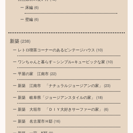
床編
(6)
壁編
(6)
新築
(238)
レトロ喫茶コーナーのあるビンテージハウス
(10)
ワンちゃんと暮らす～シンプル×キュービックな家
(10)
平屋の家 江南市
(22)
新築 江南市 「ナチュラルジョージアンの家」
(23)
新築 岐阜県「ジョージアンスタイルの家」
(18)
新築 大垣市 「ＤＩＹ大好きサーファーの家」
(6)
新築 名古屋市Ｈ邸
(16)
新築 一宮 K邸
(9)