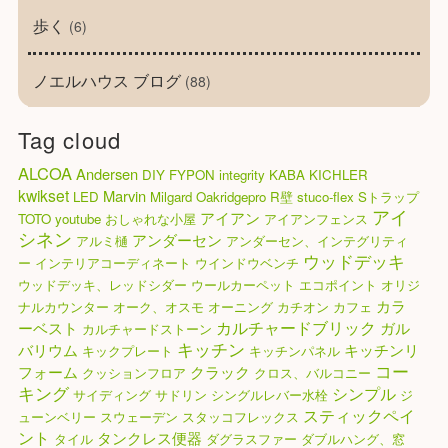
歩く
(6)
ノエルハウス ブログ
(88)
Tag cloud
ALCOA
Andersen
DIY
FYPON
integrity
KABA
KICHLER
kwikset
Marvin
LED
Milgard
Oakridgepro
R壁
stuco-flex
Sトラップ
アイ
アイアン
TOTO
youtube
おしゃれな小屋
アイアンフェンス
シネン
アンダーセン
アルミ樋
アンダーセン、インテグリティ
ウッドデッキ
ー
インテリアコーディネート
ウインドウベンチ
ウッドデッキ、レッドシダー
ウールカーペット
エコポイント
オリジ
カラ
ナルカウンター
オーク、オスモ
オーニング
カチオン
カフェ
カルチャードブリック
ーベスト
ガル
カルチャードストーン
キッチン
バリウム
キッチンリ
キックプレート
キッチンパネル
コー
フォーム
クラック
クッションフロア
クロス、バルコニー
キング
シンプル
サイディング
サドリン
シングルレバー水栓
ジ
スティックペイ
ューンベリー
スウェーデン
スタッコフレックス
ント
タンクレス便器
タイル
ダグラスファー
ダブルハング、窓