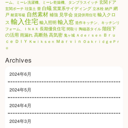
玄関ドア
ーム、ミーレ洗濯機、ミーレ乾燥機、タンブラスイッチ
白蟻
窯業系サイディング
網
玄関ポーチ
珪藻土
畳
立水栓
納戸
自然素材
見学会
輸入クロ
戸
補強
耐震等級
賃貸併用住宅
輸入住宅
輸入窓
ス
輸入照明
造作キッチン、キッチンリ
階段下
長期優良住宅
フォーム、ＩＮＡＸ
間取り
陶磁器タイル
高気密
の活用
高断熱
雨漏れ
Ｂｒｕ
鬼ヶ城
Ａｄｅｒｓｅｎ
ｃｅ
ＤＩＹ
Ｍａｒｖｉｎ
Ｋｗｉｋｓｅｎ
ＯａｋｒｉｄｇｅＰｒ
ｏ
Archives
2024年6月
2024年5月
2024年4月
2024年3月