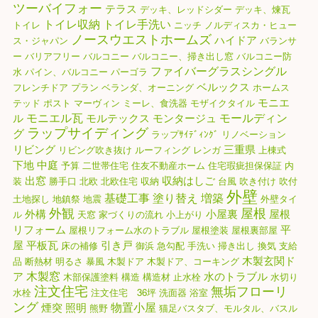
ツーバイフォー
テラス
デッキ、レッドシダー
デッキ、煉瓦
トイレ収納
トイレ手洗い
トイレ
ニッチ
ノルディスカ・ヒュー
ノースウエストホームズ
ハイドア
ス・ジャパン
バランサ
ー
バリアフリー
バルコニー
バルコニー、掃き出し窓
バルコニー防
ファイバーグラスシングル
水
パイン、バルコニー
パーゴラ
ベルックス
フレンチドア
プラン
ベランダ、オーニング
ホームス
モニエ
テッド
ポスト
マーヴィン
ミーレ、食洗器
モザイクタイル
モニエル瓦
モールディン
ル
モルテックス
モンタージュ
ラップサイディング
グ
ラップｻｲﾃﾞｨﾝｸﾞ
リノベーション
リビング
三重県
リビング吹き抜け
ルーフィング
レンガ
上棟式
下地
中庭
予算
二世帯住宅
住友不動産ホーム
住宅瑕疵担保保証
内
出窓
収納はしご
装
勝手口
北欧
北欧住宅
収納
台風
吹き付け
吹付
外壁
基礎工事
塗り替え
増築
土地探し
地鎮祭
地震
外壁タイ
外観
屋根
外構
小屋裏
屋根
ル
天窓
家づくりの流れ
小上がり
リフォーム
平
屋根リフォーム水のトラブル
屋根塗装
屋根裏部屋
屋
平板瓦
引き戸
床の補修
御浜
急勾配
手洗い
掃き出し
換気
支給
木製玄関ド
品
断熱材
明るさ
暴風
木製ドア
木製ドア、コーキング
木製窓
ア
水のトラブル
木部保護塗料
構造
構造材
止水栓
水切り
注文住宅
無垢フローリ
水栓
注文住宅 36坪
洗面器
浴室
ング
物置小屋
煙突
照明
熊野
猫足バスタブ、モルタル、バスル