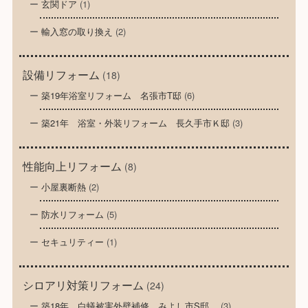
玄関ドア
(1)
輸入窓の取り換え
(2)
設備リフォーム
(18)
築19年浴室リフォーム 名張市T邸
(6)
築21年 浴室・外装リフォーム 長久手市Ｋ邸
(3)
性能向上リフォーム
(8)
小屋裏断熱
(2)
防水リフォーム
(5)
セキュリティー
(1)
シロアリ対策リフォーム
(24)
築18年 白蟻被害外壁補修 みよし市S邸
(3)