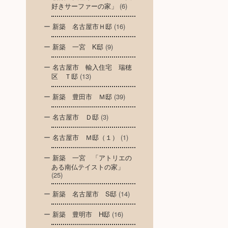
好きサーファーの家」
(6)
新築 名古屋市Ｈ邸
(16)
新築 一宮 K邸
(9)
名古屋市 輸入住宅 瑞穂
区 Ｔ邸
(13)
新築 豊田市 Ｍ邸
(39)
名古屋市 Ｄ邸
(3)
名古屋市 Ｍ邸（１）
(1)
新築 一宮 「アトリエの
ある南仏テイストの家」
(25)
新築 名古屋市 S邸
(14)
新築 豊明市 H邸
(16)