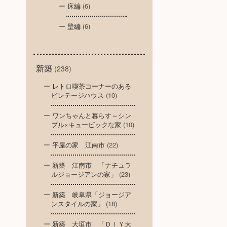
床編
(6)
壁編
(6)
新築
(238)
レトロ喫茶コーナーのある
ビンテージハウス
(10)
ワンちゃんと暮らす～シン
プル×キュービックな家
(10)
平屋の家 江南市
(22)
新築 江南市 「ナチュラ
ルジョージアンの家」
(23)
新築 岐阜県「ジョージア
ンスタイルの家」
(18)
新築 大垣市 「ＤＩＹ大