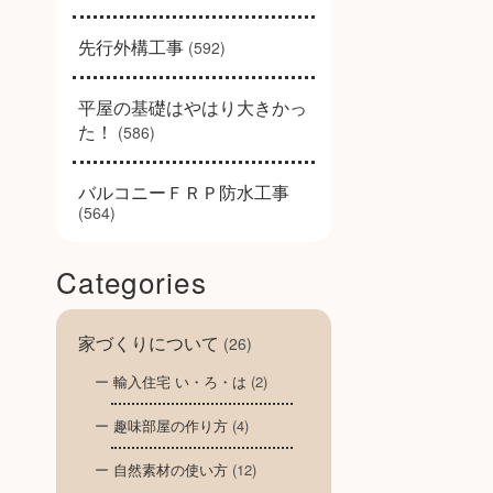
先行外構工事
(592)
平屋の基礎はやはり大きかっ
た！
(586)
バルコニーＦＲＰ防水工事
(564)
Categories
家づくりについて
(26)
輸入住宅 い・ろ・は
(2)
趣味部屋の作り方
(4)
自然素材の使い方
(12)