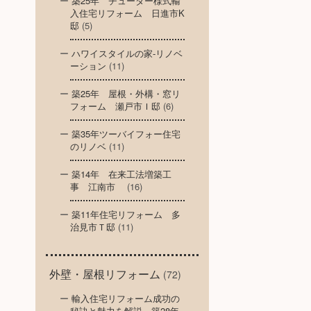
築25年 チューダー様式輸
入住宅リフォーム 日進市K
邸
(5)
ハワイスタイルの家-リノベ
ーション
(11)
築25年 屋根・外構・窓リ
フォーム 瀬戸市Ｉ邸
(6)
築35年ツーバイフォー住宅
のリノベ
(11)
築14年 在来工法増築工
事 江南市
(16)
築11年住宅リフォーム 多
治見市Ｔ邸
(11)
外壁・屋根リフォーム
(72)
輸入住宅リフォーム成功の
秘訣と魅力を解説～築28年