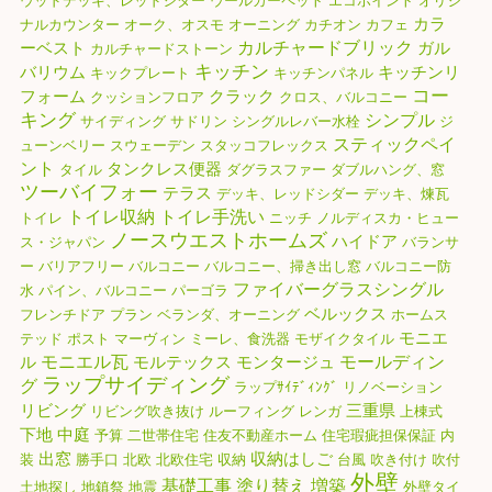
カラ
ナルカウンター
オーク、オスモ
オーニング
カチオン
カフェ
カルチャードブリック
ーベスト
ガル
カルチャードストーン
キッチン
バリウム
キッチンリ
キックプレート
キッチンパネル
コー
フォーム
クラック
クッションフロア
クロス、バルコニー
キング
シンプル
サイディング
サドリン
シングルレバー水栓
ジ
スティックペイ
ューンベリー
スウェーデン
スタッコフレックス
ント
タンクレス便器
タイル
ダグラスファー
ダブルハング、窓
ツーバイフォー
テラス
デッキ、レッドシダー
デッキ、煉瓦
トイレ収納
トイレ手洗い
トイレ
ニッチ
ノルディスカ・ヒュー
ノースウエストホームズ
ハイドア
ス・ジャパン
バランサ
ー
バリアフリー
バルコニー
バルコニー、掃き出し窓
バルコニー防
ファイバーグラスシングル
水
パイン、バルコニー
パーゴラ
ベルックス
フレンチドア
プラン
ベランダ、オーニング
ホームス
モニエ
テッド
ポスト
マーヴィン
ミーレ、食洗器
モザイクタイル
モニエル瓦
モールディン
ル
モルテックス
モンタージュ
ラップサイディング
グ
ラップｻｲﾃﾞｨﾝｸﾞ
リノベーション
リビング
三重県
リビング吹き抜け
ルーフィング
レンガ
上棟式
下地
中庭
予算
二世帯住宅
住友不動産ホーム
住宅瑕疵担保保証
内
出窓
収納はしご
装
勝手口
北欧
北欧住宅
収納
台風
吹き付け
吹付
外壁
基礎工事
塗り替え
増築
土地探し
地鎮祭
地震
外壁タイ