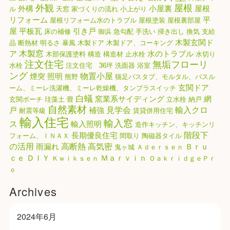
外観
屋根
外構
小屋裏
屋根
ル
天窓
家づくりの流れ
小上がり
リフォーム
平
屋根リフォーム水のトラブル
屋根塗装
屋根裏部屋
屋
平板瓦
引き戸
床の補修
御浜
急勾配
手洗い
掃き出し
換気
支給
木製玄関ド
品
断熱材
明るさ
暴風
木製ドア
木製ドア、コーキング
木製窓
ア
水のトラブル
木部保護塗料
構造
構造材
止水栓
水切り
注文住宅
無垢フローリ
水栓
注文住宅 36坪
洗面器
浴室
ング
物置小屋
煙突
照明
熊野
猫足バスタブ、モルタル、バスル
玄関ドア
ーム、ミーレ洗濯機、ミーレ乾燥機、タンブラスイッチ
白蟻
窯業系サイディング
網
玄関ポーチ
珪藻土
畳
立水栓
納戸
自然素材
見学会
輸入クロ
戸
補強
耐震等級
賃貸併用住宅
輸入住宅
輸入窓
ス
輸入照明
造作キッチン、キッチンリ
階段下
長期優良住宅
フォーム、ＩＮＡＸ
間取り
陶磁器タイル
高気密
の活用
高断熱
雨漏れ
Ｂｒｕ
鬼ヶ城
Ａｄｅｒｓｅｎ
ｃｅ
ＤＩＹ
Ｍａｒｖｉｎ
Ｋｗｉｋｓｅｎ
ＯａｋｒｉｄｇｅＰｒ
ｏ
Archives
2024年6月