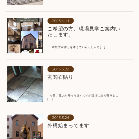
2013.4.11
ご希望の方、現場見学ご案内い
たします。
本気で家作りを考えていらっしゃる[...]
2013.3.28
玄関石貼り
今日、職人が帰った遅くですが現場に立ち寄りまし
[...]
2013.3.24
外構始まってます