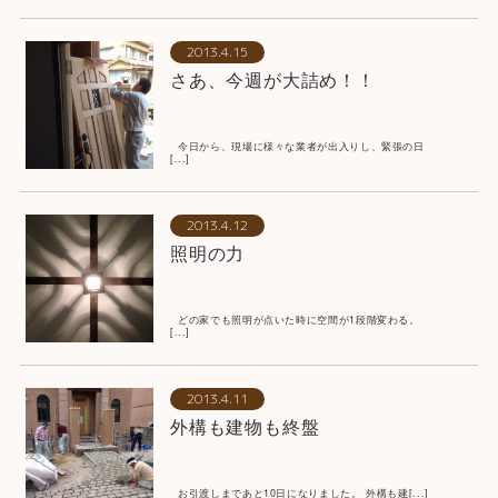
2013.4.15
さあ、今週が大詰め！！
今日から、現場に様々な業者が出入りし、緊張の日
[...]
2013.4.12
照明の力
どの家でも照明が点いた時に空間が1段階変わる。
[...]
2013.4.11
外構も建物も終盤
お引渡しまであと10日になりました。 外構も建[...]