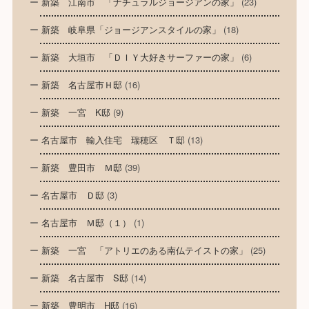
新築 江南市 「ナチュラルジョージアンの家」
(23)
新築 岐阜県「ジョージアンスタイルの家」
(18)
新築 大垣市 「ＤＩＹ大好きサーファーの家」
(6)
新築 名古屋市Ｈ邸
(16)
新築 一宮 K邸
(9)
名古屋市 輸入住宅 瑞穂区 Ｔ邸
(13)
新築 豊田市 Ｍ邸
(39)
名古屋市 Ｄ邸
(3)
名古屋市 Ｍ邸（１）
(1)
新築 一宮 「アトリエのある南仏テイストの家」
(25)
新築 名古屋市 S邸
(14)
新築 豊明市 H邸
(16)