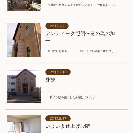
今日から外構の工事を始めています。 今日は朝、[...]
2013.3.3
アンティーク照明〜その為の加
工
今日はひな祭り・・・。 昨日はうちの妻と娘が徳[...]
2013.2.17
外観
ドイツ壁を施工した外観はついつい[...]
2013.2.17
いよいよ仕上げ段階