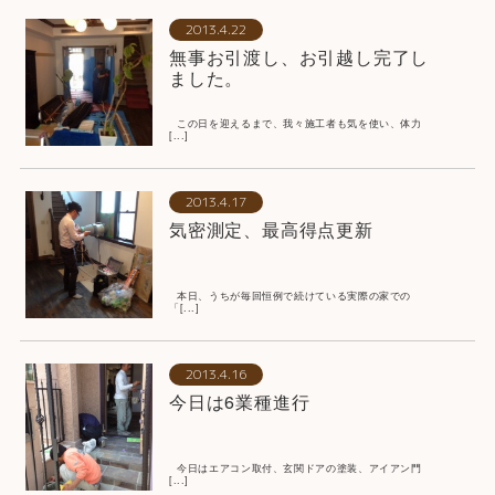
2013.4.22
無事お引渡し、お引越し完了し
ました。
この日を迎えるまで、我々施工者も気を使い、体力
[...]
2013.4.17
気密測定、最高得点更新
本日、うちが毎回恒例で続けている実際の家での
「[...]
2013.4.16
今日は6業種進行
今日はエアコン取付、玄関ドアの塗装、アイアン門
[...]