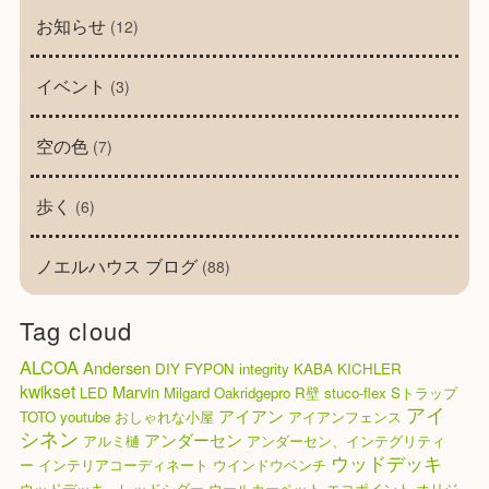
お知らせ
(12)
イベント
(3)
空の色
(7)
歩く
(6)
ノエルハウス ブログ
(88)
Tag cloud
ALCOA
Andersen
DIY
FYPON
integrity
KABA
KICHLER
kwikset
Marvin
LED
Milgard
Oakridgepro
R壁
stuco-flex
Sトラップ
アイ
アイアン
TOTO
youtube
おしゃれな小屋
アイアンフェンス
シネン
アンダーセン
アルミ樋
アンダーセン、インテグリティ
ウッドデッキ
ー
インテリアコーディネート
ウインドウベンチ
ウッドデッキ、レッドシダー
ウールカーペット
エコポイント
オリジ