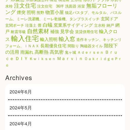
注文住宅
無垢フローリ
水栓
注文住宅 36坪
洗面器
浴室
ング
物置小屋
煙突
照明
熊野
猫足バスタブ、モルタル、バスル
玄関ドア
ーム、ミーレ洗濯機、ミーレ乾燥機、タンブラスイッチ
白蟻
窯業系サイディング
網
玄関ポーチ
珪藻土
畳
立水栓
納戸
自然素材
見学会
輸入クロ
戸
補強
耐震等級
賃貸併用住宅
輸入住宅
輸入窓
ス
輸入照明
造作キッチン、キッチンリ
階段下
長期優良住宅
フォーム、ＩＮＡＸ
間取り
陶磁器タイル
高気密
の活用
高断熱
雨漏れ
Ｂｒｕ
鬼ヶ城
Ａｄｅｒｓｅｎ
ｃｅ
ＤＩＹ
Ｍａｒｖｉｎ
Ｋｗｉｋｓｅｎ
ＯａｋｒｉｄｇｅＰｒ
ｏ
Archives
2024年6月
2024年5月
2024年4月