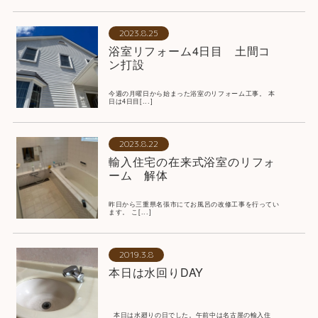
2023.8.25
浴室リフォーム4日目 土間コ
ン打設
今週の月曜日から始まった浴室のリフォーム工事。 本
日は4日目[...]
2023.8.22
輸入住宅の在来式浴室のリフォ
ーム 解体
昨日から三重県名張市にてお風呂の改修工事を行ってい
ます。 こ[...]
2019.3.8
本日は水回りDAY
本日は水廻りの日でした。午前中は名古屋の輸入住