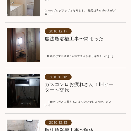
久々のブログアップとなります。 最近はFacebookがブ
ロ[...]
2010.12.17
魔法瓶浴槽工事〜納まった
ＲＣ壁が文字通りＮechで搬入がギリギリだった[...]
2010.12.16
ガスコンロお疲れさん！IHヒー
ターへ交代
ＩＨからガスに替える人は少ないでしょうが、ガス
[...]
2010.12.13
魔法瓶浴槽工事〜解体