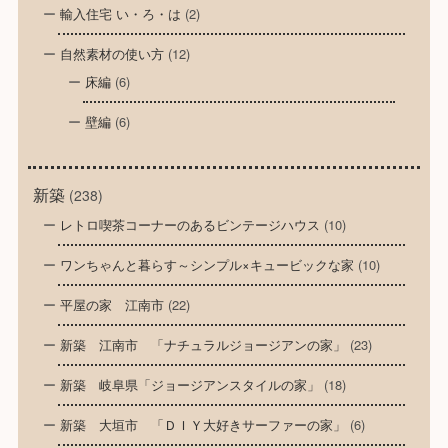
輸入住宅 い・ろ・は
(2)
自然素材の使い方
(12)
床編
(6)
壁編
(6)
新築
(238)
レトロ喫茶コーナーのあるビンテージハウス
(10)
ワンちゃんと暮らす～シンプル×キュービックな家
(10)
平屋の家 江南市
(22)
新築 江南市 「ナチュラルジョージアンの家」
(23)
新築 岐阜県「ジョージアンスタイルの家」
(18)
新築 大垣市 「ＤＩＹ大好きサーファーの家」
(6)