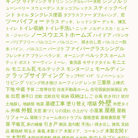
キング
シンプル
サイディング
サドリン
シングルレバー水栓
ジ
スティックペイ
ューンベリー
スウェーデン
スタッコフレックス
ント
タンクレス便器
タイル
ダグラスファー
ダブルハング、窓
ツーバイフォー
テラス
デッキ、レッドシダー
デッキ、煉瓦
トイレ収納
トイレ手洗い
トイレ
ニッチ
ノルディスカ・ヒュー
ノースウエストホームズ
ハイドア
ス・ジャパン
バランサ
ー
バリアフリー
バルコニー
バルコニー、掃き出し窓
バルコニー防
ファイバーグラスシングル
水
パイン、バルコニー
パーゴラ
ベルックス
フレンチドア
プラン
ベランダ、オーニング
ホームス
モニエ
テッド
ポスト
マーヴィン
ミーレ、食洗器
モザイクタイル
モニエル瓦
モールディン
ル
モルテックス
モンタージュ
ラップサイディング
グ
ラップｻｲﾃﾞｨﾝｸﾞ
リノベーション
リビング
三重県
リビング吹き抜け
ルーフィング
レンガ
上棟式
下地
中庭
予算
二世帯住宅
住友不動産ホーム
住宅瑕疵担保保証
内
出窓
収納はしご
装
勝手口
北欧
北欧住宅
収納
台風
吹き付け
吹付
外壁
基礎工事
塗り替え
増築
土地探し
地鎮祭
地震
外壁タイ
外観
屋根
外構
小屋裏
屋根
ル
天窓
家づくりの流れ
小上がり
リフォーム
平
屋根リフォーム水のトラブル
屋根塗装
屋根裏部屋
屋
平板瓦
引き戸
床の補修
御浜
急勾配
手洗い
掃き出し
換気
支給
木製玄関ド
品
断熱材
明るさ
暴風
木製ドア
木製ドア、コーキング
木製窓
ア
水のトラブル
木部保護塗料
構造
構造材
止水栓
水切り