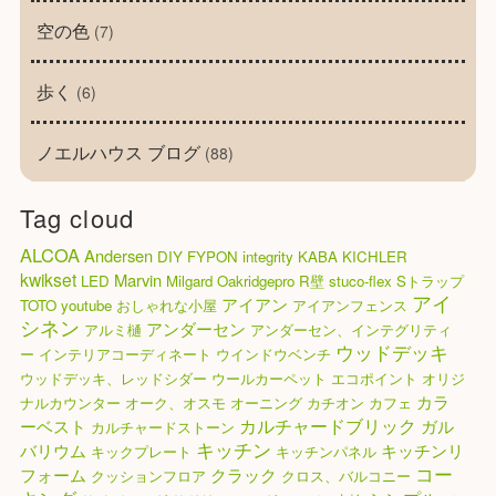
空の色
(7)
歩く
(6)
ノエルハウス ブログ
(88)
Tag cloud
ALCOA
Andersen
DIY
FYPON
integrity
KABA
KICHLER
kwikset
Marvin
LED
Milgard
Oakridgepro
R壁
stuco-flex
Sトラップ
アイ
アイアン
TOTO
youtube
おしゃれな小屋
アイアンフェンス
シネン
アンダーセン
アルミ樋
アンダーセン、インテグリティ
ウッドデッキ
ー
インテリアコーディネート
ウインドウベンチ
ウッドデッキ、レッドシダー
ウールカーペット
エコポイント
オリジ
カラ
ナルカウンター
オーク、オスモ
オーニング
カチオン
カフェ
カルチャードブリック
ーベスト
ガル
カルチャードストーン
キッチン
バリウム
キッチンリ
キックプレート
キッチンパネル
コー
フォーム
クラック
クッションフロア
クロス、バルコニー