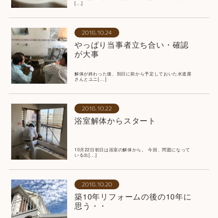
[...]
2018.10.24
やっぱり当事者立ち合い・確認
が大事
解体が終わった後、別日に前から予定しておいた水道屋
さんとユニ[...]
2018.10.22
浴室解体からスタート
10月22日初日は浴室の解体から。 今回、問題になって
いる出[...]
2018.10.20
築10年リフォームの後の10年に
思う・・