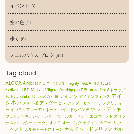
イベント
(3)
空の色
(7)
歩く
(6)
ノエルハウス ブログ
(88)
Tag cloud
ALCOA
Andersen
DIY
FYPON
integrity
KABA
KICHLER
kwikset
Marvin
LED
Milgard
Oakridgepro
R壁
stuco-flex
Sトラップ
アイ
アイアン
TOTO
youtube
おしゃれな小屋
アイアンフェンス
シネン
アンダーセン
アルミ樋
アンダーセン、インテグリティ
ウッドデッキ
ー
インテリアコーディネート
ウインドウベンチ
ウッドデッキ、レッドシダー
ウールカーペット
エコポイント
オリジ
カラ
ナルカウンター
オーク、オスモ
オーニング
カチオン
カフェ
カルチャードブリック
ーベスト
ガル
カルチャードストーン