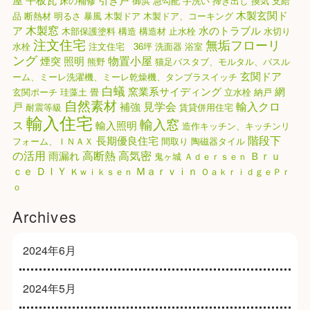
床の補修
御浜
急勾配
手洗い
掃き出し
換気
支給
木製玄関ド
品
断熱材
明るさ
暴風
木製ドア
木製ドア、コーキング
木製窓
ア
水のトラブル
木部保護塗料
構造
構造材
止水栓
水切り
注文住宅
無垢フローリ
水栓
注文住宅 36坪
洗面器
浴室
ング
物置小屋
煙突
照明
熊野
猫足バスタブ、モルタル、バスル
玄関ドア
ーム、ミーレ洗濯機、ミーレ乾燥機、タンブラスイッチ
白蟻
窯業系サイディング
網
玄関ポーチ
珪藻土
畳
立水栓
納戸
自然素材
見学会
輸入クロ
戸
補強
耐震等級
賃貸併用住宅
輸入住宅
輸入窓
ス
輸入照明
造作キッチン、キッチンリ
階段下
長期優良住宅
フォーム、ＩＮＡＸ
間取り
陶磁器タイル
高気密
の活用
高断熱
雨漏れ
Ｂｒｕ
鬼ヶ城
Ａｄｅｒｓｅｎ
ｃｅ
ＤＩＹ
Ｍａｒｖｉｎ
Ｋｗｉｋｓｅｎ
ＯａｋｒｉｄｇｅＰｒ
ｏ
Archives
2024年6月
2024年5月