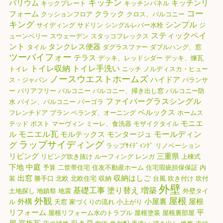
キッチン
バリウム
キッチンリ
キックプレート
キッチンパネル
コー
フォーム
クラック
クッションフロア
クロス、バルコニー
キング
シンプル
サイディング
サドリン
シングルレバー水栓
ジ
スティックペイ
ューンベリー
スウェーデン
スタッコフレックス
ント
タンクレス便器
タイル
ダグラスファー
ダブルハング、窓
ツーバイフォー
テラス
デッキ、レッドシダー
デッキ、煉瓦
トイレ収納
トイレ手洗い
トイレ
ニッチ
ノルディスカ・ヒュー
ノースウエストホームズ
ハイドア
ス・ジャパン
バランサ
ー
バリアフリー
バルコニー
バルコニー、掃き出し窓
バルコニー防
ファイバーグラスシングル
水
パイン、バルコニー
パーゴラ
ベルックス
フレンチドア
プラン
ベランダ、オーニング
ホームス
モニエ
テッド
ポスト
マーヴィン
ミーレ、食洗器
モザイクタイル
モニエル瓦
モールディン
ル
モルテックス
モンタージュ
ラップサイディング
グ
ラップｻｲﾃﾞｨﾝｸﾞ
リノベーション
リビング
三重県
リビング吹き抜け
ルーフィング
レンガ
上棟式
下地
中庭
予算
二世帯住宅
住友不動産ホーム
住宅瑕疵担保保証
内
出窓
収納はしご
装
勝手口
北欧
北欧住宅
収納
台風
吹き付け
吹付
外壁
基礎工事
塗り替え
増築
土地探し
地鎮祭
地震
外壁タイ
外観
屋根
外構
小屋裏
屋根
ル
天窓
家づくりの流れ
小上がり
リフォーム
平
屋根リフォーム水のトラブル
屋根塗装
屋根裏部屋
屋
平板瓦
引き戸