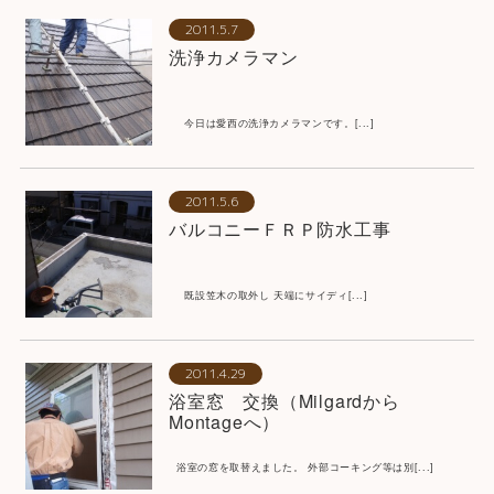
2011.5.7
洗浄カメラマン
今日は愛西の洗浄カメラマンです。[...]
2011.5.6
バルコニーＦＲＰ防水工事
既設笠木の取外し 天端にサイディ[...]
2011.4.29
浴室窓 交換（Milgardから
Montageへ）
浴室の窓を取替えました。 外部コーキング等は別[...]