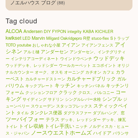
ノエルハウス ブログ
(88)
Tag cloud
ALCOA
Andersen
DIY
FYPON
integrity
KABA
KICHLER
kwikset
Marvin
LED
Milgard
Oakridgepro
R壁
stuco-flex
Sトラップ
アイ
アイアン
TOTO
youtube
おしゃれな小屋
アイアンフェンス
シネン
アンダーセン
アルミ樋
アンダーセン、インテグリティ
ウッドデッキ
ー
インテリアコーディネート
ウインドウベンチ
ウッドデッキ、レッドシダー
ウールカーペット
エコポイント
オリジ
カラ
ナルカウンター
オーク、オスモ
オーニング
カチオン
カフェ
カルチャードブリック
ーベスト
ガル
カルチャードストーン
キッチン
バリウム
キッチンリ
キックプレート
キッチンパネル
コー
フォーム
クラック
クッションフロア
クロス、バルコニー
キング
シンプル
サイディング
サドリン
シングルレバー水栓
ジ
スティックペイ
ューンベリー
スウェーデン
スタッコフレックス
ント
タンクレス便器
タイル
ダグラスファー
ダブルハング、窓
ツーバイフォー
テラス
デッキ、レッドシダー
デッキ、煉瓦
トイレ収納
トイレ手洗い
トイレ
ニッチ
ノルディスカ・ヒュー
ノースウエストホームズ
ハイドア
ス・ジャパン
バランサ