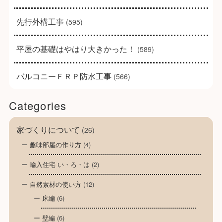
先行外構工事
(595)
平屋の基礎はやはり大きかった！
(589)
バルコニーＦＲＰ防水工事
(566)
Categories
家づくりについて
(26)
趣味部屋の作り方
(4)
輸入住宅 い・ろ・は
(2)
自然素材の使い方
(12)
床編
(6)
壁編
(6)