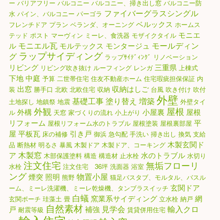
ー
バリアフリー
バルコニー
バルコニー、掃き出し窓
バルコニー防
ファイバーグラスシングル
水
パイン、バルコニー
パーゴラ
ベルックス
フレンチドア
プラン
ベランダ、オーニング
ホームス
モニエ
テッド
ポスト
マーヴィン
ミーレ、食洗器
モザイクタイル
モニエル瓦
モールディン
ル
モルテックス
モンタージュ
ラップサイディング
グ
ラップｻｲﾃﾞｨﾝｸﾞ
リノベーション
リビング
三重県
リビング吹き抜け
ルーフィング
レンガ
上棟式
下地
中庭
予算
二世帯住宅
住友不動産ホーム
住宅瑕疵担保保証
内
出窓
収納はしご
装
勝手口
北欧
北欧住宅
収納
台風
吹き付け
吹付
外壁
基礎工事
塗り替え
増築
土地探し
地鎮祭
地震
外壁タイ
外観
屋根
外構
小屋裏
屋根
ル
天窓
家づくりの流れ
小上がり
リフォーム
平
屋根リフォーム水のトラブル
屋根塗装
屋根裏部屋
屋
平板瓦
引き戸
床の補修
御浜
急勾配
手洗い
掃き出し
換気
支給
木製玄関ド
品
断熱材
明るさ
暴風
木製ドア
木製ドア、コーキング
木製窓
ア
水のトラブル
木部保護塗料
構造
構造材
止水栓
水切り
注文住宅
無垢フローリ
水栓
注文住宅 36坪
洗面器
浴室
ング
物置小屋
煙突
照明
熊野
猫足バスタブ、モルタル、バスル
玄関ドア
ーム、ミーレ洗濯機、ミーレ乾燥機、タンブラスイッチ
白蟻
窯業系サイディング
網
玄関ポーチ
珪藻土
畳
立水栓
納戸
自然素材
見学会
輸入クロ
戸
補強
耐震等級
賃貸併用住宅