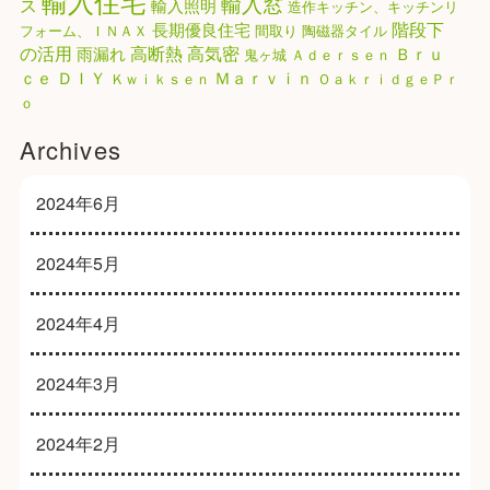
輸入住宅
輸入窓
ス
輸入照明
造作キッチン、キッチンリ
階段下
長期優良住宅
フォーム、ＩＮＡＸ
間取り
陶磁器タイル
高気密
の活用
高断熱
雨漏れ
Ｂｒｕ
鬼ヶ城
Ａｄｅｒｓｅｎ
ｃｅ
ＤＩＹ
Ｍａｒｖｉｎ
Ｋｗｉｋｓｅｎ
ＯａｋｒｉｄｇｅＰｒ
ｏ
Archives
2024年6月
2024年5月
2024年4月
2024年3月
2024年2月