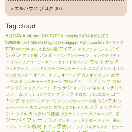
ノエルハウス ブログ
(88)
Tag cloud
ALCOA
Andersen
DIY
FYPON
integrity
KABA
KICHLER
kwikset
Marvin
LED
Milgard
Oakridgepro
R壁
stuco-flex
Sトラップ
アイ
アイアン
TOTO
youtube
おしゃれな小屋
アイアンフェンス
シネン
アンダーセン
アルミ樋
アンダーセン、インテグリティ
ウッドデッキ
ー
インテリアコーディネート
ウインドウベンチ
ウッドデッキ、レッドシダー
ウールカーペット
エコポイント
オリジ
カラ
ナルカウンター
オーク、オスモ
オーニング
カチオン
カフェ
カルチャードブリック
ーベスト
ガル
カルチャードストーン
キッチン
バリウム
キッチンリ
キックプレート
キッチンパネル
コー
フォーム
クラック
クッションフロア
クロス、バルコニー
キング
シンプル
サイディング
サドリン
シングルレバー水栓
ジ
スティックペイ
ューンベリー
スウェーデン
スタッコフレックス
ント
タンクレス便器
タイル
ダグラスファー
ダブルハング、窓
ツーバイフォー
テラス
デッキ、レッドシダー
デッキ、煉瓦
トイレ収納
トイレ手洗い
トイレ
ニッチ
ノルディスカ・ヒュー