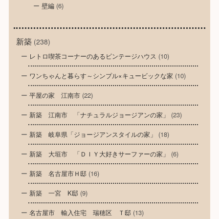
壁編
(6)
新築
(238)
レトロ喫茶コーナーのあるビンテージハウス
(10)
ワンちゃんと暮らす～シンプル×キュービックな家
(10)
平屋の家 江南市
(22)
新築 江南市 「ナチュラルジョージアンの家」
(23)
新築 岐阜県「ジョージアンスタイルの家」
(18)
新築 大垣市 「ＤＩＹ大好きサーファーの家」
(6)
新築 名古屋市Ｈ邸
(16)
新築 一宮 K邸
(9)
名古屋市 輸入住宅 瑞穂区 Ｔ邸
(13)