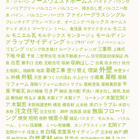
ノースウエストホームズ
ハイドア
ス・ジャパン
バランサ
ー
バリアフリー
バルコニー
バルコニー、掃き出し窓
バルコニー防
ファイバーグラスシングル
水
パイン、バルコニー
パーゴラ
ベルックス
フレンチドア
プラン
ベランダ、オーニング
ホームス
モニエ
テッド
ポスト
マーヴィン
ミーレ、食洗器
モザイクタイル
モニエル瓦
モールディン
ル
モルテックス
モンタージュ
ラップサイディング
グ
ラップｻｲﾃﾞｨﾝｸﾞ
リノベーション
リビング
三重県
リビング吹き抜け
ルーフィング
レンガ
上棟式
下地
中庭
予算
二世帯住宅
住友不動産ホーム
住宅瑕疵担保保証
内
出窓
収納はしご
装
勝手口
北欧
北欧住宅
収納
台風
吹き付け
吹付
外壁
基礎工事
塗り替え
増築
土地探し
地鎮祭
地震
外壁タイ
外観
屋根
外構
小屋裏
屋根
ル
天窓
家づくりの流れ
小上がり
リフォーム
平
屋根リフォーム水のトラブル
屋根塗装
屋根裏部屋
屋
平板瓦
引き戸
床の補修
御浜
急勾配
手洗い
掃き出し
換気
支給
木製玄関ド
品
断熱材
明るさ
暴風
木製ドア
木製ドア、コーキング
木製窓
ア
水のトラブル
木部保護塗料
構造
構造材
止水栓
水切り
注文住宅
無垢フローリ
水栓
注文住宅 36坪
洗面器
浴室
ング
物置小屋
煙突
照明
熊野
猫足バスタブ、モルタル、バスル
玄関ドア
ーム、ミーレ洗濯機、ミーレ乾燥機、タンブラスイッチ
白蟻
窯業系サイディング
網
玄関ポーチ
珪藻土
畳
立水栓
納戸
自然素材
見学会
輸入クロ
戸
補強
耐震等級
賃貸併用住宅