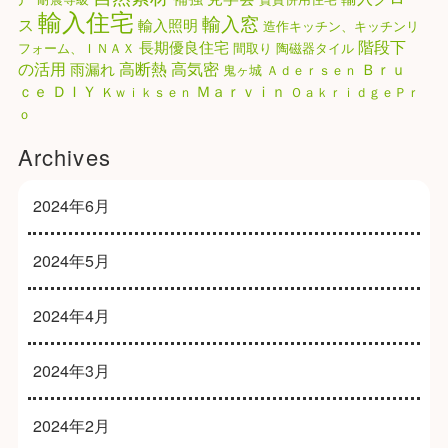
輸入住宅
輸入窓
ス
輸入照明
造作キッチン、キッチンリ
階段下
長期優良住宅
フォーム、ＩＮＡＸ
間取り
陶磁器タイル
高気密
の活用
高断熱
雨漏れ
Ｂｒｕ
鬼ヶ城
Ａｄｅｒｓｅｎ
ｃｅ
ＤＩＹ
Ｍａｒｖｉｎ
Ｋｗｉｋｓｅｎ
ＯａｋｒｉｄｇｅＰｒ
ｏ
Archives
2024年6月
2024年5月
2024年4月
2024年3月
2024年2月