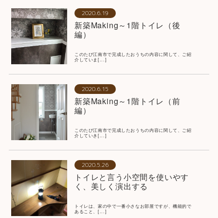
2020.6.19
新築Making～1階トイレ（後
編）
このたび江南市で完成したおうちの内容に関して、ご紹
介していま[...]
2020.6.15
新築Making～1階トイレ（前
編）
このたび江南市で完成したおうちの内容に関して、ご紹
介していき[...]
2020.5.26
トイレと言う小空間を使いやす
く、美しく演出する
トイレは、家の中で一番小さなお部屋ですが、機能的で
あること、[...]