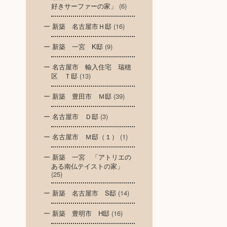
好きサーファーの家」
(6)
新築 名古屋市Ｈ邸
(16)
新築 一宮 K邸
(9)
名古屋市 輸入住宅 瑞穂
区 Ｔ邸
(13)
新築 豊田市 Ｍ邸
(39)
名古屋市 Ｄ邸
(3)
名古屋市 Ｍ邸（１）
(1)
新築 一宮 「アトリエの
ある南仏テイストの家」
(25)
新築 名古屋市 S邸
(14)
新築 豊明市 H邸
(16)