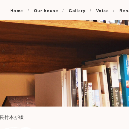
Home
Our house
Gallery
Voice
Ren
長竹本が綴