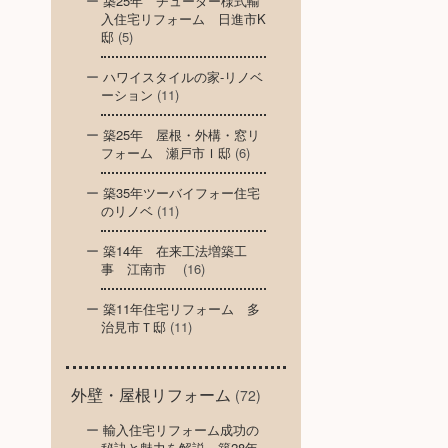
築25年 チューダー様式輸
入住宅リフォーム 日進市K
邸
(5)
ハワイスタイルの家-リノベ
ーション
(11)
築25年 屋根・外構・窓リ
フォーム 瀬戸市Ｉ邸
(6)
築35年ツーバイフォー住宅
のリノベ
(11)
築14年 在来工法増築工
事 江南市
(16)
築11年住宅リフォーム 多
治見市Ｔ邸
(11)
外壁・屋根リフォーム
(72)
輸入住宅リフォーム成功の
秘訣と魅力を解説～築28年