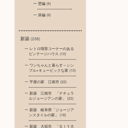
壁編
(6)
床編
(6)
新築
(238)
レトロ喫茶コーナーのある
ビンテージハウス
(10)
ワンちゃんと暮らす～シン
プル×キュービックな家
(10)
平屋の家 江南市
(22)
新築 江南市 「ナチュラ
ルジョージアンの家」
(23)
新築 岐阜県「ジョージア
ンスタイルの家」
(18)
新築 大垣市 「ＤＩＹ大