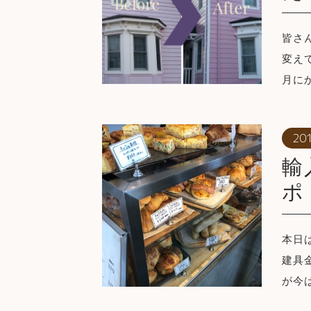
皆さ
変え
月に
201
輸
ポ
本日
建具
が今