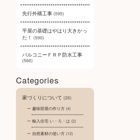
先行外構工事
(595)
平屋の基礎はやはり大きかっ
た！
(590)
バルコニーＦＲＰ防水工事
(566)
Categories
家づくりについて
(26)
趣味部屋の作り方
(4)
輸入住宅 い・ろ・は
(2)
自然素材の使い方
(12)