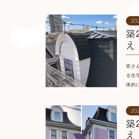
202
築
え
皆さ
る住
体的
202
築
え