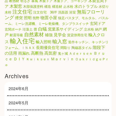
木製玄関ド
品
断熱材
明るさ
暴風
木製ドア
木製ドア、コーキング
木製窓
ア
水のトラブル
木部保護塗料
構造
構造材
止水栓
水切り
注文住宅
無垢フローリ
水栓
注文住宅 36坪
洗面器
浴室
ング
物置小屋
煙突
照明
熊野
猫足バスタブ、モルタル、バスル
玄関ドア
ーム、ミーレ洗濯機、ミーレ乾燥機、タンブラスイッチ
白蟻
窯業系サイディング
網
玄関ポーチ
珪藻土
畳
立水栓
納戸
自然素材
見学会
輸入クロ
戸
補強
耐震等級
賃貸併用住宅
輸入住宅
輸入窓
ス
輸入照明
造作キッチン、キッチンリ
階段下
長期優良住宅
フォーム、ＩＮＡＸ
間取り
陶磁器タイル
高気密
の活用
高断熱
雨漏れ
Ｂｒｕ
鬼ヶ城
Ａｄｅｒｓｅｎ
ｃｅ
ＤＩＹ
Ｍａｒｖｉｎ
Ｋｗｉｋｓｅｎ
ＯａｋｒｉｄｇｅＰｒ
ｏ
Archives
2024年6月
2024年5月