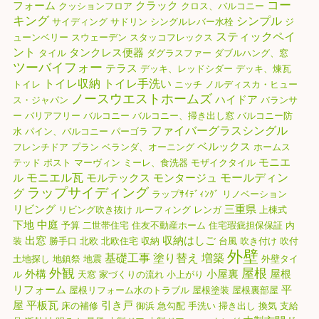
コー
フォーム
クラック
クッションフロア
クロス、バルコニー
キング
シンプル
サイディング
サドリン
シングルレバー水栓
ジ
スティックペイ
ューンベリー
スウェーデン
スタッコフレックス
ント
タンクレス便器
タイル
ダグラスファー
ダブルハング、窓
ツーバイフォー
テラス
デッキ、レッドシダー
デッキ、煉瓦
トイレ収納
トイレ手洗い
トイレ
ニッチ
ノルディスカ・ヒュー
ノースウエストホームズ
ハイドア
ス・ジャパン
バランサ
ー
バリアフリー
バルコニー
バルコニー、掃き出し窓
バルコニー防
ファイバーグラスシングル
水
パイン、バルコニー
パーゴラ
ベルックス
フレンチドア
プラン
ベランダ、オーニング
ホームス
モニエ
テッド
ポスト
マーヴィン
ミーレ、食洗器
モザイクタイル
モニエル瓦
モールディン
ル
モルテックス
モンタージュ
ラップサイディング
グ
ラップｻｲﾃﾞｨﾝｸﾞ
リノベーション
リビング
三重県
リビング吹き抜け
ルーフィング
レンガ
上棟式
下地
中庭
予算
二世帯住宅
住友不動産ホーム
住宅瑕疵担保保証
内
出窓
収納はしご
装
勝手口
北欧
北欧住宅
収納
台風
吹き付け
吹付
外壁
基礎工事
塗り替え
増築
土地探し
地鎮祭
地震
外壁タイ
外観
屋根
外構
小屋裏
屋根
ル
天窓
家づくりの流れ
小上がり
リフォーム
平
屋根リフォーム水のトラブル
屋根塗装
屋根裏部屋
屋
平板瓦
引き戸
床の補修
御浜
急勾配
手洗い
掃き出し
換気
支給