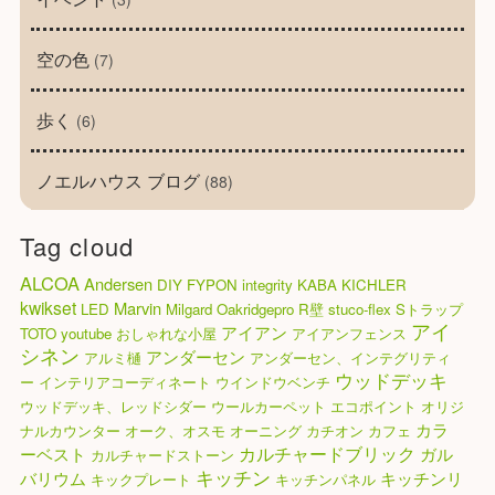
空の色
(7)
歩く
(6)
ノエルハウス ブログ
(88)
Tag cloud
ALCOA
Andersen
DIY
FYPON
integrity
KABA
KICHLER
kwikset
Marvin
LED
Milgard
Oakridgepro
R壁
stuco-flex
Sトラップ
アイ
アイアン
TOTO
youtube
おしゃれな小屋
アイアンフェンス
シネン
アンダーセン
アルミ樋
アンダーセン、インテグリティ
ウッドデッキ
ー
インテリアコーディネート
ウインドウベンチ
ウッドデッキ、レッドシダー
ウールカーペット
エコポイント
オリジ
カラ
ナルカウンター
オーク、オスモ
オーニング
カチオン
カフェ
カルチャードブリック
ーベスト
ガル
カルチャードストーン
キッチン
バリウム
キッチンリ
キックプレート
キッチンパネル