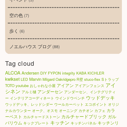
空の色
(7)
歩く
(6)
ノエルハウス ブログ
(88)
Tag cloud
ALCOA
Andersen
DIY
FYPON
integrity
KABA
KICHLER
kwikset
Marvin
LED
Milgard
Oakridgepro
R壁
stuco-flex
Sトラップ
アイ
アイアン
TOTO
youtube
おしゃれな小屋
アイアンフェンス
シネン
アンダーセン
アルミ樋
アンダーセン、インテグリティ
ウッドデッキ
ー
インテリアコーディネート
ウインドウベンチ
ウッドデッキ、レッドシダー
ウールカーペット
エコポイント
オリジ
カラ
ナルカウンター
オーク、オスモ
オーニング
カチオン
カフェ
カルチャードブリック
ーベスト
ガル
カルチャードストーン
キッチン
バリウム
キッチンリ
キックプレート
キッチンパネル