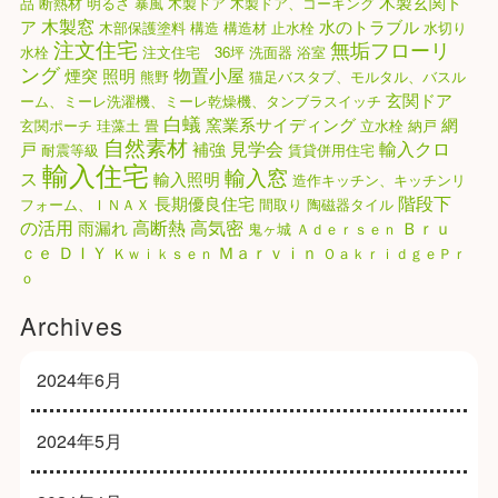
木製玄関ド
品
断熱材
明るさ
暴風
木製ドア
木製ドア、コーキング
木製窓
ア
水のトラブル
木部保護塗料
構造
構造材
止水栓
水切り
注文住宅
無垢フローリ
水栓
注文住宅 36坪
洗面器
浴室
ング
物置小屋
煙突
照明
熊野
猫足バスタブ、モルタル、バスル
玄関ドア
ーム、ミーレ洗濯機、ミーレ乾燥機、タンブラスイッチ
白蟻
窯業系サイディング
網
玄関ポーチ
珪藻土
畳
立水栓
納戸
自然素材
見学会
輸入クロ
戸
補強
耐震等級
賃貸併用住宅
輸入住宅
輸入窓
ス
輸入照明
造作キッチン、キッチンリ
階段下
長期優良住宅
フォーム、ＩＮＡＸ
間取り
陶磁器タイル
高気密
の活用
高断熱
雨漏れ
Ｂｒｕ
鬼ヶ城
Ａｄｅｒｓｅｎ
ｃｅ
ＤＩＹ
Ｍａｒｖｉｎ
Ｋｗｉｋｓｅｎ
ＯａｋｒｉｄｇｅＰｒ
ｏ
Archives
2024年6月
2024年5月