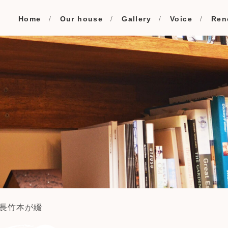
Home
Our house
Gallery
Voice
Ren
長竹本が綴