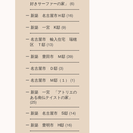
好きサーファーの家」
(6)
新築 名古屋市Ｈ邸
(16)
新築 一宮 K邸
(9)
名古屋市 輸入住宅 瑞穂
区 Ｔ邸
(13)
新築 豊田市 Ｍ邸
(39)
名古屋市 Ｄ邸
(3)
名古屋市 Ｍ邸（１）
(1)
新築 一宮 「アトリエの
ある南仏テイストの家」
(25)
新築 名古屋市 S邸
(14)
新築 豊明市 H邸
(16)