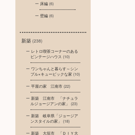
床編
(6)
壁編
(6)
新築
(238)
レトロ喫茶コーナーのある
ビンテージハウス
(10)
ワンちゃんと暮らす～シン
プル×キュービックな家
(10)
平屋の家 江南市
(22)
新築 江南市 「ナチュラ
ルジョージアンの家」
(23)
新築 岐阜県「ジョージア
ンスタイルの家」
(18)
新築 大垣市 「ＤＩＹ大