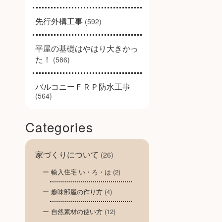
先行外構工事
(592)
平屋の基礎はやはり大きかっ
た！
(586)
バルコニーＦＲＰ防水工事
(564)
Categories
家づくりについて
(26)
輸入住宅 い・ろ・は
(2)
趣味部屋の作り方
(4)
自然素材の使い方
(12)