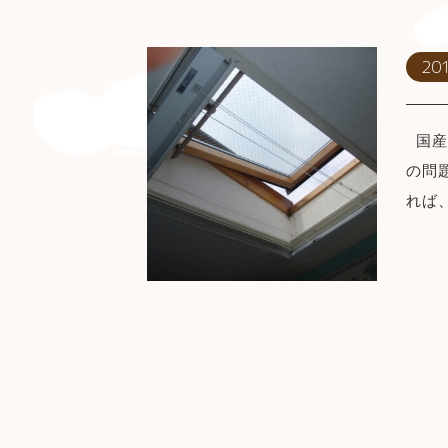
201
国産
の問
れば