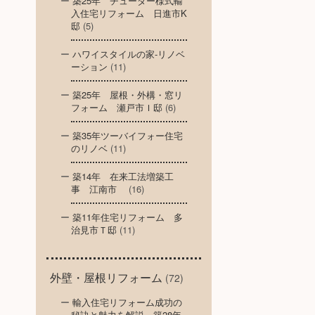
築25年 チューダー様式輸
入住宅リフォーム 日進市K
邸
(5)
ハワイスタイルの家-リノベ
ーション
(11)
築25年 屋根・外構・窓リ
フォーム 瀬戸市Ｉ邸
(6)
築35年ツーバイフォー住宅
のリノベ
(11)
築14年 在来工法増築工
事 江南市
(16)
築11年住宅リフォーム 多
治見市Ｔ邸
(11)
外壁・屋根リフォーム
(72)
輸入住宅リフォーム成功の
秘訣と魅力を解説～築28年