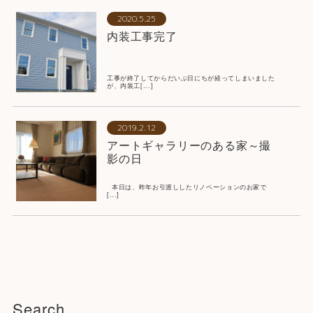
2020.5.25
内装工事完了
工事が終了してからだいぶ日にちが経ってしまいました
が、内装工[...]
2019.2.12
アートギャラリーのある家～撮
影の日
本日は、昨年お引渡ししたリノベーションのお家で
[...]
Search