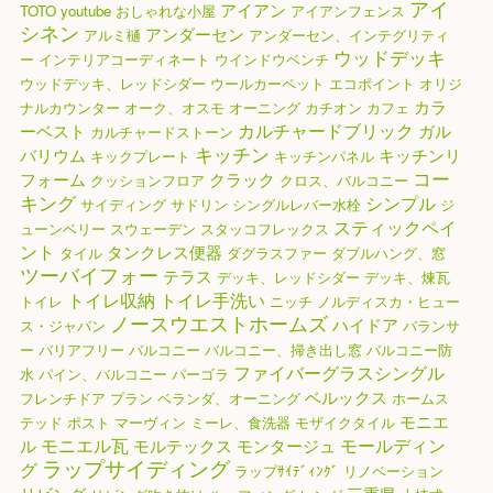
アイ
アイアン
TOTO
youtube
おしゃれな小屋
アイアンフェンス
シネン
アンダーセン
アルミ樋
アンダーセン、インテグリティ
ウッドデッキ
ー
インテリアコーディネート
ウインドウベンチ
ウッドデッキ、レッドシダー
ウールカーペット
エコポイント
オリジ
カラ
ナルカウンター
オーク、オスモ
オーニング
カチオン
カフェ
カルチャードブリック
ーベスト
ガル
カルチャードストーン
キッチン
バリウム
キッチンリ
キックプレート
キッチンパネル
コー
フォーム
クラック
クッションフロア
クロス、バルコニー
キング
シンプル
サイディング
サドリン
シングルレバー水栓
ジ
スティックペイ
ューンベリー
スウェーデン
スタッコフレックス
ント
タンクレス便器
タイル
ダグラスファー
ダブルハング、窓
ツーバイフォー
テラス
デッキ、レッドシダー
デッキ、煉瓦
トイレ収納
トイレ手洗い
トイレ
ニッチ
ノルディスカ・ヒュー
ノースウエストホームズ
ハイドア
ス・ジャパン
バランサ
ー
バリアフリー
バルコニー
バルコニー、掃き出し窓
バルコニー防
ファイバーグラスシングル
水
パイン、バルコニー
パーゴラ
ベルックス
フレンチドア
プラン
ベランダ、オーニング
ホームス
モニエ
テッド
ポスト
マーヴィン
ミーレ、食洗器
モザイクタイル
モニエル瓦
モールディン
ル
モルテックス
モンタージュ
ラップサイディング
グ
ラップｻｲﾃﾞｨﾝｸﾞ
リノベーション