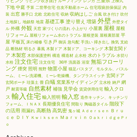
リビング
三重県
リビング吹き抜け
ルーフィング
レンガ
上棟式
下地
中庭
予算
二世帯住宅
住友不動産ホーム
住宅瑕疵担保保証
内
出窓
収納はしご
装
勝手口
北欧
北欧住宅
収納
台風
吹き付け
吹付
外壁
基礎工事
塗り替え
増築
土地探し
地鎮祭
地震
外壁タイ
外観
屋根
外構
小屋裏
屋根
ル
天窓
家づくりの流れ
小上がり
リフォーム
平
屋根リフォーム水のトラブル
屋根塗装
屋根裏部屋
屋
平板瓦
引き戸
床の補修
御浜
急勾配
手洗い
掃き出し
換気
支給
木製玄関ド
品
断熱材
明るさ
暴風
木製ドア
木製ドア、コーキング
木製窓
ア
水のトラブル
木部保護塗料
構造
構造材
止水栓
水切り
注文住宅
無垢フローリ
水栓
注文住宅 36坪
洗面器
浴室
ング
物置小屋
煙突
照明
熊野
猫足バスタブ、モルタル、バスル
玄関ドア
ーム、ミーレ洗濯機、ミーレ乾燥機、タンブラスイッチ
白蟻
窯業系サイディング
網
玄関ポーチ
珪藻土
畳
立水栓
納戸
自然素材
見学会
輸入クロ
戸
補強
耐震等級
賃貸併用住宅
輸入住宅
輸入窓
ス
輸入照明
造作キッチン、キッチンリ
階段下
長期優良住宅
フォーム、ＩＮＡＸ
間取り
陶磁器タイル
高気密
の活用
高断熱
雨漏れ
Ｂｒｕ
鬼ヶ城
Ａｄｅｒｓｅｎ
ｃｅ
ＤＩＹ
Ｍａｒｖｉｎ
Ｋｗｉｋｓｅｎ
ＯａｋｒｉｄｇｅＰｒ
ｏ