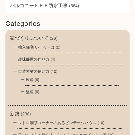
バルコニーＦＲＰ防水工事
(564)
Categories
家づくりについて
(26)
輸入住宅 い・ろ・は
(2)
趣味部屋の作り方
(4)
自然素材の使い方
(12)
床編
(6)
壁編
(6)
新築
(238)
レトロ喫茶コーナーのあるビンテージハウス
(10)
ワンちゃんと暮らす～シンプル×キュービックな家
(10)