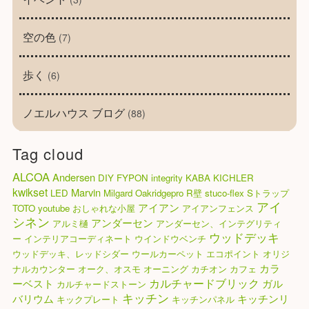
空の色
(7)
歩く
(6)
ノエルハウス ブログ
(88)
Tag cloud
ALCOA
Andersen
DIY
FYPON
integrity
KABA
KICHLER
kwikset
Marvin
LED
Milgard
Oakridgepro
R壁
stuco-flex
Sトラップ
アイ
アイアン
TOTO
youtube
おしゃれな小屋
アイアンフェンス
シネン
アンダーセン
アルミ樋
アンダーセン、インテグリティ
ウッドデッキ
ー
インテリアコーディネート
ウインドウベンチ
ウッドデッキ、レッドシダー
ウールカーペット
エコポイント
オリジ
カラ
ナルカウンター
オーク、オスモ
オーニング
カチオン
カフェ
カルチャードブリック
ーベスト
ガル
カルチャードストーン
キッチン
バリウム
キッチンリ
キックプレート
キッチンパネル