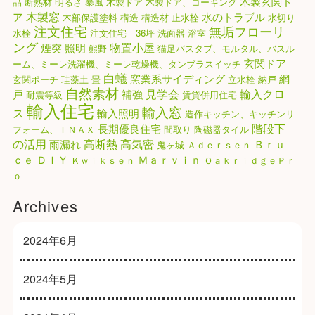
木製玄関ド
品
断熱材
明るさ
暴風
木製ドア
木製ドア、コーキング
木製窓
ア
水のトラブル
木部保護塗料
構造
構造材
止水栓
水切り
注文住宅
無垢フローリ
水栓
注文住宅 36坪
洗面器
浴室
ング
物置小屋
煙突
照明
熊野
猫足バスタブ、モルタル、バスル
玄関ドア
ーム、ミーレ洗濯機、ミーレ乾燥機、タンブラスイッチ
白蟻
窯業系サイディング
網
玄関ポーチ
珪藻土
畳
立水栓
納戸
自然素材
見学会
輸入クロ
戸
補強
耐震等級
賃貸併用住宅
輸入住宅
輸入窓
ス
輸入照明
造作キッチン、キッチンリ
階段下
長期優良住宅
フォーム、ＩＮＡＸ
間取り
陶磁器タイル
高気密
の活用
高断熱
雨漏れ
Ｂｒｕ
鬼ヶ城
Ａｄｅｒｓｅｎ
ｃｅ
ＤＩＹ
Ｍａｒｖｉｎ
Ｋｗｉｋｓｅｎ
ＯａｋｒｉｄｇｅＰｒ
ｏ
Archives
2024年6月
2024年5月