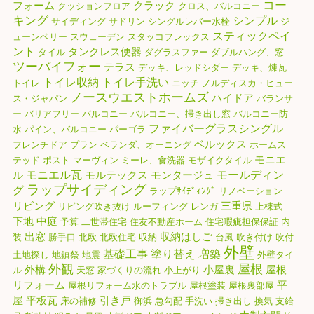
コー
フォーム
クラック
クッションフロア
クロス、バルコニー
キング
シンプル
サイディング
サドリン
シングルレバー水栓
ジ
スティックペイ
ューンベリー
スウェーデン
スタッコフレックス
ント
タンクレス便器
タイル
ダグラスファー
ダブルハング、窓
ツーバイフォー
テラス
デッキ、レッドシダー
デッキ、煉瓦
トイレ収納
トイレ手洗い
トイレ
ニッチ
ノルディスカ・ヒュー
ノースウエストホームズ
ハイドア
ス・ジャパン
バランサ
ー
バリアフリー
バルコニー
バルコニー、掃き出し窓
バルコニー防
ファイバーグラスシングル
水
パイン、バルコニー
パーゴラ
ベルックス
フレンチドア
プラン
ベランダ、オーニング
ホームス
モニエ
テッド
ポスト
マーヴィン
ミーレ、食洗器
モザイクタイル
モニエル瓦
モールディン
ル
モルテックス
モンタージュ
ラップサイディング
グ
ラップｻｲﾃﾞｨﾝｸﾞ
リノベーション
リビング
三重県
リビング吹き抜け
ルーフィング
レンガ
上棟式
下地
中庭
予算
二世帯住宅
住友不動産ホーム
住宅瑕疵担保保証
内
出窓
収納はしご
装
勝手口
北欧
北欧住宅
収納
台風
吹き付け
吹付
外壁
基礎工事
塗り替え
増築
土地探し
地鎮祭
地震
外壁タイ
外観
屋根
外構
小屋裏
屋根
ル
天窓
家づくりの流れ
小上がり
リフォーム
平
屋根リフォーム水のトラブル
屋根塗装
屋根裏部屋
屋
平板瓦
引き戸
床の補修
御浜
急勾配
手洗い
掃き出し
換気
支給