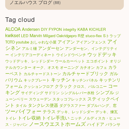
ノエルハウス ブログ
(88)
Tag cloud
ALCOA
Andersen
DIY
FYPON
integrity
KABA
KICHLER
kwikset
Marvin
LED
Milgard
Oakridgepro
R壁
stuco-flex
Sトラップ
アイ
アイアン
TOTO
youtube
おしゃれな小屋
アイアンフェンス
シネン
アンダーセン
アルミ樋
アンダーセン、インテグリティ
ウッドデッキ
ー
インテリアコーディネート
ウインドウベンチ
ウッドデッキ、レッドシダー
ウールカーペット
エコポイント
オリジ
カラ
ナルカウンター
オーク、オスモ
オーニング
カチオン
カフェ
カルチャードブリック
ーベスト
ガル
カルチャードストーン
キッチン
バリウム
キッチンリ
キックプレート
キッチンパネル
コー
フォーム
クラック
クッションフロア
クロス、バルコニー
キング
シンプル
サイディング
サドリン
シングルレバー水栓
ジ
スティックペイ
ューンベリー
スウェーデン
スタッコフレックス
ント
タンクレス便器
タイル
ダグラスファー
ダブルハング、窓
ツーバイフォー
テラス
デッキ、レッドシダー
デッキ、煉瓦
トイレ収納
トイレ手洗い
トイレ
ニッチ
ノルディスカ・ヒュー
ノースウエストホームズ
ハイドア
ス・ジャパン
バランサ