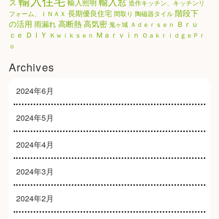
輸入住宅
輸入窓
ス
輸入照明
造作キッチン、キッチンリ
階段下
長期優良住宅
フォーム、ＩＮＡＸ
間取り
陶磁器タイル
高気密
の活用
高断熱
雨漏れ
Ｂｒｕ
鬼ヶ城
Ａｄｅｒｓｅｎ
ｃｅ
ＤＩＹ
Ｍａｒｖｉｎ
Ｋｗｉｋｓｅｎ
ＯａｋｒｉｄｇｅＰｒ
ｏ
Archives
2024年6月
2024年5月
2024年4月
2024年3月
2024年2月