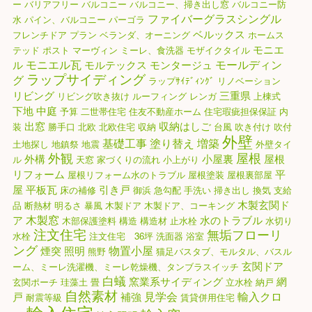
ー
バリアフリー
バルコニー
バルコニー、掃き出し窓
バルコニー防
ファイバーグラスシングル
水
パイン、バルコニー
パーゴラ
ベルックス
フレンチドア
プラン
ベランダ、オーニング
ホームス
モニエ
テッド
ポスト
マーヴィン
ミーレ、食洗器
モザイクタイル
モニエル瓦
モールディン
ル
モルテックス
モンタージュ
ラップサイディング
グ
ラップｻｲﾃﾞｨﾝｸﾞ
リノベーション
リビング
三重県
リビング吹き抜け
ルーフィング
レンガ
上棟式
下地
中庭
予算
二世帯住宅
住友不動産ホーム
住宅瑕疵担保保証
内
出窓
収納はしご
装
勝手口
北欧
北欧住宅
収納
台風
吹き付け
吹付
外壁
基礎工事
塗り替え
増築
土地探し
地鎮祭
地震
外壁タイ
外観
屋根
外構
小屋裏
屋根
ル
天窓
家づくりの流れ
小上がり
リフォーム
平
屋根リフォーム水のトラブル
屋根塗装
屋根裏部屋
屋
平板瓦
引き戸
床の補修
御浜
急勾配
手洗い
掃き出し
換気
支給
木製玄関ド
品
断熱材
明るさ
暴風
木製ドア
木製ドア、コーキング
木製窓
ア
水のトラブル
木部保護塗料
構造
構造材
止水栓
水切り
注文住宅
無垢フローリ
水栓
注文住宅 36坪
洗面器
浴室
ング
物置小屋
煙突
照明
熊野
猫足バスタブ、モルタル、バスル
玄関ドア
ーム、ミーレ洗濯機、ミーレ乾燥機、タンブラスイッチ
白蟻
窯業系サイディング
網
玄関ポーチ
珪藻土
畳
立水栓
納戸
自然素材
見学会
輸入クロ
戸
補強
耐震等級
賃貸併用住宅