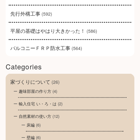
先行外構工事
(592)
平屋の基礎はやはり大きかった！
(586)
バルコニーＦＲＰ防水工事
(564)
Categories
家づくりについて
(26)
趣味部屋の作り方
(4)
輸入住宅 い・ろ・は
(2)
自然素材の使い方
(12)
床編
(6)
壁編
(6)