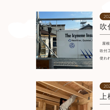
20
吹
屋根
吹付
使わ
20
上