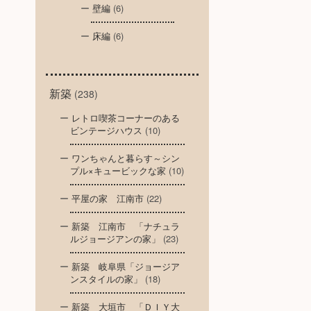
壁編
(6)
床編
(6)
新築
(238)
レトロ喫茶コーナーのある
ビンテージハウス
(10)
ワンちゃんと暮らす～シン
プル×キュービックな家
(10)
平屋の家 江南市
(22)
新築 江南市 「ナチュラ
ルジョージアンの家」
(23)
新築 岐阜県「ジョージア
ンスタイルの家」
(18)
新築 大垣市 「ＤＩＹ大