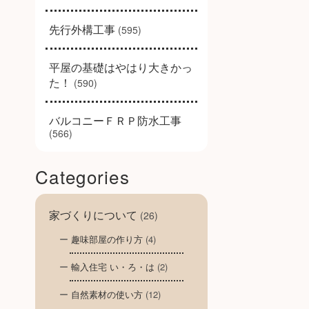
先行外構工事
(595)
平屋の基礎はやはり大きかっ
た！
(590)
バルコニーＦＲＰ防水工事
(566)
Categories
家づくりについて
(26)
趣味部屋の作り方
(4)
輸入住宅 い・ろ・は
(2)
自然素材の使い方
(12)