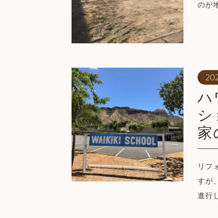
のが
20
ハ
シ
家
リフ
すが
進行