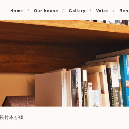
Home
Our house
Gallery
Voice
Ren
長竹本が綴