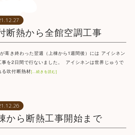
21.12.27
付断熱から全館空調工事
が葺き終わった翌週（上棟から1週間後）には アイシネン
工事を2日間で行ないました。 アイシネンは世界じゅうで
れる吹付断熱材
[…続きを読む]
21.12.26
棟から断熱工事開始まで