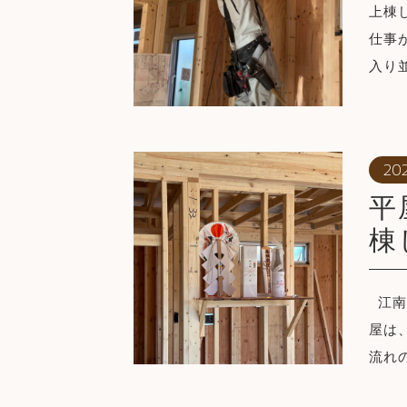
上棟
仕事
入り
20
平
棟
江南
屋は
流れ