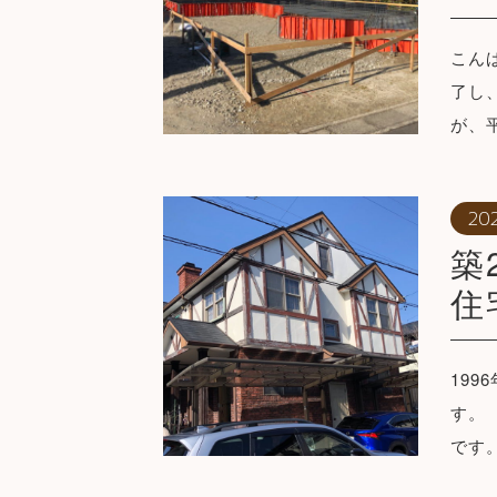
こん
了し
が、
20
築
住
19
す。
です