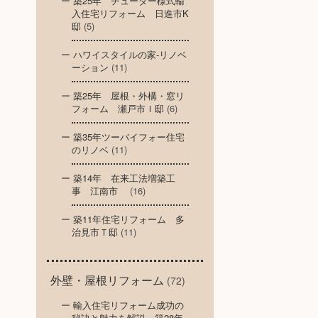
築25年 チューダー様式輸
入住宅リフォーム 日進市K
邸
(5)
ハワイスタイルの家-リノベ
ーション
(11)
築25年 屋根・外構・窓リ
フォーム 瀬戸市Ｉ邸
(6)
築35年ツーバイフォー住宅
のリノベ
(11)
築14年 在来工法増築工
事 江南市
(16)
築11年住宅リフォーム 多
治見市Ｔ邸
(11)
外壁・屋根リフォーム
(72)
輸入住宅リフォーム成功の
秘訣と魅力を解説～築28年