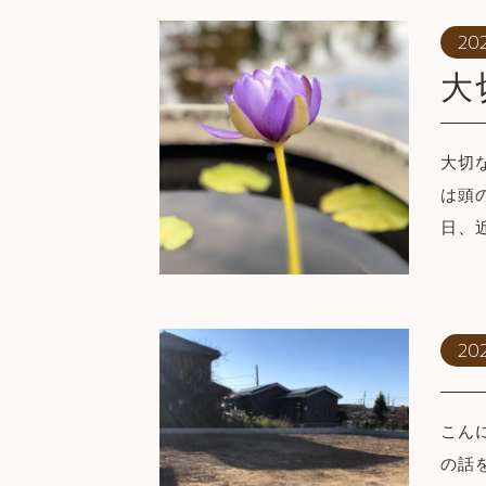
20
大
大切
は頭
日、
202
こん
の話