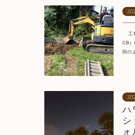
20
工事
CB
回の
20
ハ
シ
ォ