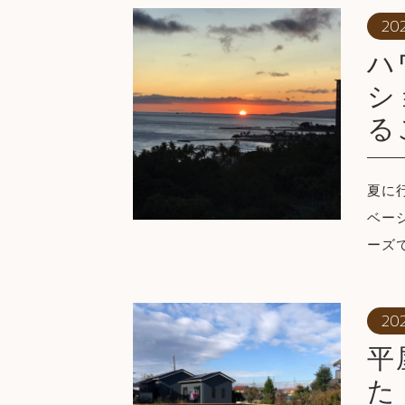
202
ハ
シ
る
夏に
ベー
ーズ
20
平
た